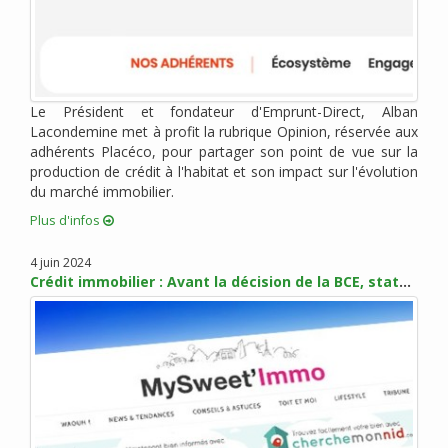
octobre 2018 (2)
septembre 2018 (1)
août 2018 (4)
juillet 2018 (3)
Le Président et fondateur d'Emprunt-Direct, Alban
juin 2018 (2)
Lacondemine met à profit la rubrique Opinion, réservée aux
mai 2018 (4)
adhérents Placéco, pour partager son point de vue sur la
avril 2018 (3)
production de crédit à l'habitat et son impact sur l'évolution
mars 2018 (5)
du marché immobilier.
février 2018 (3)
Plus d'infos
janvier 2018 (6)
4 juin 2024
décembre 2017 (1)
Crédit immobilier : Avant la décision de la BCE, statu quo sur les taux en juin
novembre 2017 (5)
octobre 2017 (4)
septembre 2017 (6)
août 2017 (1)
juillet 2017 (2)
juin 2017 (4)