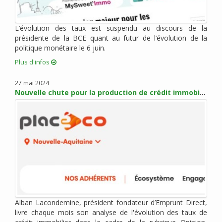
mai 2017 (5)
avril 2017 (1)
mars 2017 (7)
L’évolution des taux est suspendu au discours de la
présidente de la BCE quant au futur de l’évolution de la
février 2017 (10)
politique monétaire le 6 juin.
janvier 2017 (4)
Plus d'infos
décembre 2016 (6)
novembre 2016 (7)
27 mai 2024
octobre 2016 (6)
Nouvelle chute pour la production de crédit immobilier
septembre 2016 (2)
août 2016 (2)
juillet 2016 (1)
juin 2016 (3)
mai 2016 (1)
avril 2016 (2)
mars 2016 (4)
février 2016 (8)
Alban Lacondemine, président fondateur d’Emprunt Direct,
janvier 2016 (2)
livre chaque mois son analyse de l'évolution des taux de
novembre 2015 (9)