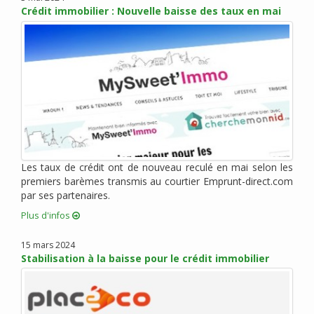
Crédit immobilier : Nouvelle baisse des taux en mai
mars 2014 (2)
février 2014 (1)
janvier 2014 (2)
novembre 2013 (6)
octobre 2013 (3)
septembre 2013 (3)
mai 2013 (5)
avril 2013 (6)
mars 2013 (15)
Les taux de crédit ont de nouveau reculé en mai selon les
février 2013 (5)
premiers barèmes transmis au courtier Emprunt-direct.com
janvier 2013 (7)
par ses partenaires.
décembre 2012 (5)
Plus d'infos
novembre 2012 (4)
15 mars 2024
octobre 2012 (10)
Stabilisation à la baisse pour le crédit immobilier
septembre 2012 (6)
août 2012 (6)
juillet 2012 (8)