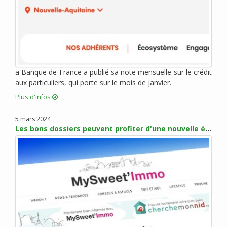
juin 2012 (3)
mai 2012 (4)
avril 2012 (4)
mars 2012 (7)
février 2012 (2)
janvier 2012 (10)
a Banque de France a publié sa note mensuelle sur le crédit
aux particuliers, qui porte sur le mois de janvier.
décembre 2011 (3)
novembre 2011 (5)
Plus d'infos
octobre 2011 (1)
5 mars 2024
septembre 2011 (4)
Les bons dossiers peuvent profiter d'une nouvelle érosion des taux en mars
août 2011 (5)
juillet 2011 (1)
juin 2011 (1)
mai 2011 (3)
avril 2011 (3)
mars 2011 (2)
février 2011 (3)