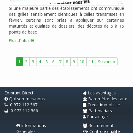
janvier 2011 (2)
Si une majeure partie des établissements ont communiqué
décembre 2010 (1)
des grilles sensiblement identiques à celles transmises en
novembre 2010 (2)
février, certains sont prêts à appliquer sur certaines
octobre 2010 (2)
maturités et qualités de dossiers, des décotes de 5 à 15
points de base
août 2010 (1)
juin 2010 (2)
Plus d'infos
avril 2010 (3)
mars 2010 (1)
1
2
3
4
5
6
7
8
9
10
11
Suivant »
février 2010 (1)
janvier 2010 (2)
novembre 2009 (1)
septembre 2009 (2)
Emprunt Direct
Les avantages
Qui sommes-nous
Baromètre des taux
0 972 112 567
Crédit immobilier
0 972 112 566
Partenariats
Parrainage
Informations
Recrutement
Générales
Contrôle qualité