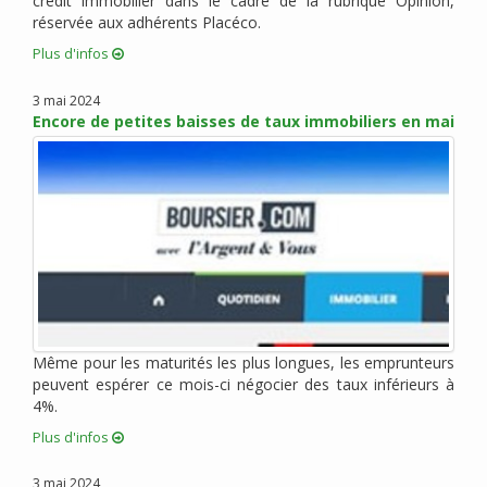
crédit immobilier dans le cadre de la rubrique Opinion,
réservée aux adhérents Placéco.
octobre 2015 (6)
septembre 2015 (9)
Plus d'infos
août 2015 (2)
3 mai 2024
juin 2015 (4)
Encore de petites baisses de taux immobiliers en mai
mai 2015 (5)
avril 2015 (5)
mars 2015 (5)
février 2015 (2)
janvier 2015 (3)
décembre 2014 (1)
novembre 2014 (1)
octobre 2014 (1)
Même pour les maturités les plus longues, les emprunteurs
septembre 2014 (1)
peuvent espérer ce mois-ci négocier des taux inférieurs à
juillet 2014 (1)
4%.
juin 2014 (1)
Plus d'infos
mai 2014 (2)
avril 2014 (1)
3 mai 2024