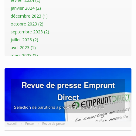
février 2024 (2)
janvier 2024 (2)
décembre 2023 (1)
octobre 2023 (2)
septembre 2023 (2)
juillet 2023 (2)
avril 2023 (1)
mars 2023 (2)
janvier 2023 (2)
décembre 2022 (1)
novembre 2022 (1)
Revue de presse Emprunt
octobre 2022 (3)
Direct
septembre 2022 (1)
août 2022 (3)
Selection de parutions à propos d'Emprunt Direct
juillet 2022 (1)
mai 2022 (1)
Accueil
Presse
Revue de presse
avril 2022 (1)
mars 2022 (2)