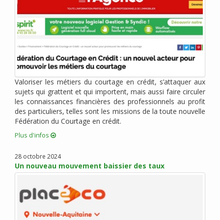
juin 2020 (6)
mai 2020 (2)
avril 2020 (6)
mars 2020 (3)
février 2020 (1)
janvier 2020 (1)
Valoriser les métiers du courtage en crédit, s’attaquer aux
décembre 2019 (4)
sujets qui grattent et qui importent, mais aussi faire circuler
novembre 2019 (2)
les connaissances financières des professionnels au profit
octobre 2019 (1)
des particuliers, telles sont les missions de la toute nouvelle
Fédération du Courtage en crédit.
septembre 2019 (1)
août 2019 (4)
Plus d'infos
juillet 2019 (3)
28 octobre 2024
juin 2019 (1)
Un nouveau mouvement baissier des taux
mai 2019 (2)
mars 2019 (4)
février 2019 (3)
janvier 2019 (5)