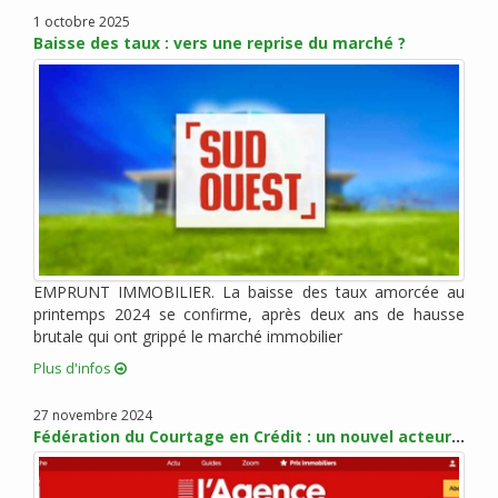
janvier 2022 (3)
1 octobre 2025
Baisse des taux : vers une reprise du marché ?
novembre 2021 (2)
octobre 2021 (1)
août 2021 (1)
juillet 2021 (2)
juin 2021 (2)
mai 2021 (1)
avril 2021 (1)
mars 2021 (2)
février 2021 (3)
EMPRUNT IMMOBILIER. La baisse des taux amorcée au
janvier 2021 (2)
printemps 2024 se confirme, après deux ans de hausse
brutale qui ont grippé le marché immobilier
décembre 2020 (5)
Plus d'infos
novembre 2020 (2)
octobre 2020 (3)
27 novembre 2024
septembre 2020 (5)
Fédération du Courtage en Crédit : un nouvel acteur pour promouvoir les métiers du courtage
août 2020 (2)
juillet 2020 (3)