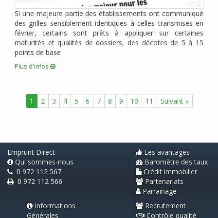
janvier 2011 (2)
Si une majeure partie des établissements ont communiqué
décembre 2010 (1)
des grilles sensiblement identiques à celles transmises en
novembre 2010 (2)
février, certains sont prêts à appliquer sur certaines
octobre 2010 (2)
maturités et qualités de dossiers, des décotes de 5 à 15
points de base
août 2010 (1)
juin 2010 (2)
Plus d'infos
avril 2010 (3)
mars 2010 (1)
1
2
3
4
5
6
7
8
9
10
11
Suivant »
février 2010 (1)
janvier 2010 (2)
novembre 2009 (1)
septembre 2009 (2)
Emprunt Direct
Les avantages
Qui sommes-nous
Baromètre des taux
0 972 112 567
Crédit immobilier
0 972 112 566
Partenariats
Parrainage
Informations
Recrutement
Générales
Contrôle qualité