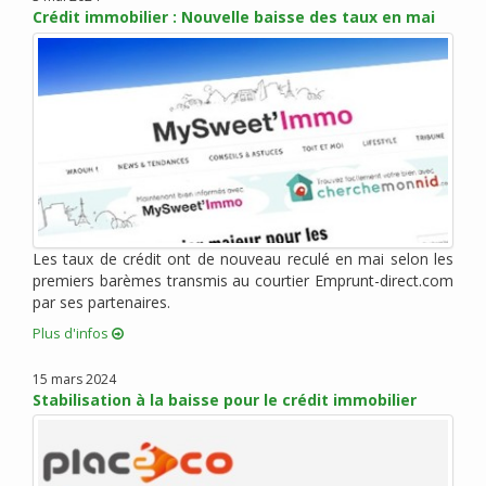
Crédit immobilier : Nouvelle baisse des taux en mai
mars 2014 (2)
février 2014 (1)
janvier 2014 (2)
novembre 2013 (6)
octobre 2013 (3)
septembre 2013 (3)
mai 2013 (5)
avril 2013 (6)
mars 2013 (15)
Les taux de crédit ont de nouveau reculé en mai selon les
février 2013 (5)
premiers barèmes transmis au courtier Emprunt-direct.com
janvier 2013 (7)
par ses partenaires.
décembre 2012 (5)
Plus d'infos
novembre 2012 (4)
15 mars 2024
octobre 2012 (10)
Stabilisation à la baisse pour le crédit immobilier
septembre 2012 (6)
août 2012 (6)
juillet 2012 (8)