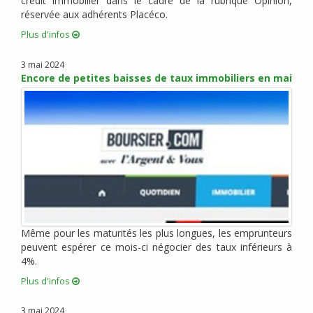
crédit immobilier dans le cadre de la rubrique Opinion,
réservée aux adhérents Placéco.
octobre 2015 (6)
septembre 2015 (9)
Plus d'infos
août 2015 (2)
3 mai 2024
juin 2015 (4)
Encore de petites baisses de taux immobiliers en mai
mai 2015 (5)
avril 2015 (5)
mars 2015 (5)
février 2015 (2)
janvier 2015 (3)
décembre 2014 (1)
novembre 2014 (1)
octobre 2014 (1)
Même pour les maturités les plus longues, les emprunteurs
septembre 2014 (1)
peuvent espérer ce mois-ci négocier des taux inférieurs à
juillet 2014 (1)
4%.
juin 2014 (1)
Plus d'infos
mai 2014 (2)
avril 2014 (1)
3 mai 2024