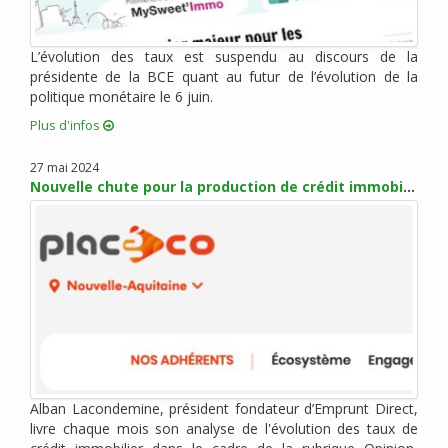
mai 2017 (5)
avril 2017 (1)
mars 2017 (7)
L’évolution des taux est suspendu au discours de la
présidente de la BCE quant au futur de l’évolution de la
février 2017 (10)
politique monétaire le 6 juin.
janvier 2017 (4)
Plus d'infos
décembre 2016 (6)
novembre 2016 (7)
27 mai 2024
octobre 2016 (6)
Nouvelle chute pour la production de crédit immobilier
septembre 2016 (2)
août 2016 (2)
juillet 2016 (1)
juin 2016 (3)
mai 2016 (1)
avril 2016 (2)
mars 2016 (4)
février 2016 (8)
Alban Lacondemine, président fondateur d’Emprunt Direct,
janvier 2016 (2)
livre chaque mois son analyse de l'évolution des taux de
novembre 2015 (9)