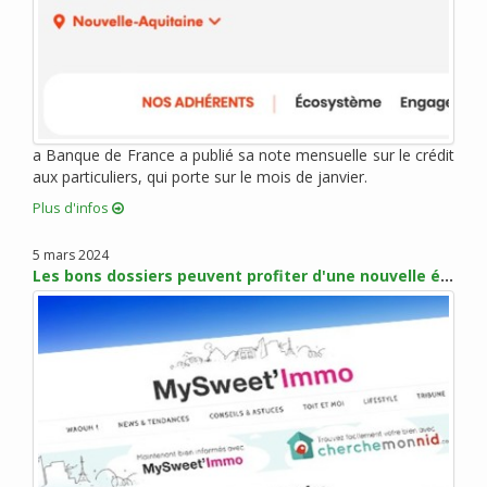
juin 2012 (3)
mai 2012 (4)
avril 2012 (4)
mars 2012 (7)
février 2012 (2)
janvier 2012 (10)
a Banque de France a publié sa note mensuelle sur le crédit
aux particuliers, qui porte sur le mois de janvier.
décembre 2011 (3)
novembre 2011 (5)
Plus d'infos
octobre 2011 (1)
5 mars 2024
septembre 2011 (4)
Les bons dossiers peuvent profiter d'une nouvelle érosion des taux en mars
août 2011 (5)
juillet 2011 (1)
juin 2011 (1)
mai 2011 (3)
avril 2011 (3)
mars 2011 (2)
février 2011 (3)