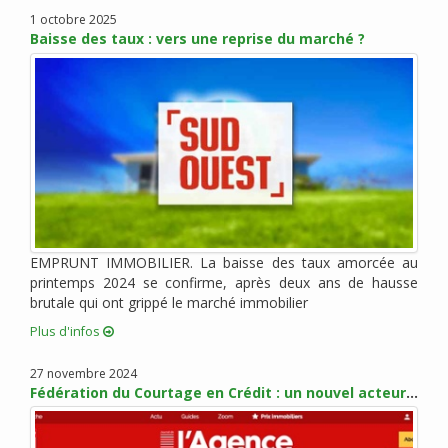
janvier 2022 (3)
1 octobre 2025
Baisse des taux : vers une reprise du marché ?
novembre 2021 (2)
octobre 2021 (1)
août 2021 (1)
juillet 2021 (2)
juin 2021 (2)
mai 2021 (1)
avril 2021 (1)
mars 2021 (2)
février 2021 (3)
EMPRUNT IMMOBILIER. La baisse des taux amorcée au
janvier 2021 (2)
printemps 2024 se confirme, après deux ans de hausse
brutale qui ont grippé le marché immobilier
décembre 2020 (5)
Plus d'infos
novembre 2020 (2)
octobre 2020 (3)
27 novembre 2024
septembre 2020 (5)
Fédération du Courtage en Crédit : un nouvel acteur pour promouvoir les métiers du courtage
août 2020 (2)
juillet 2020 (3)