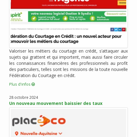
juin 2020 (6)
mai 2020 (2)
avril 2020 (6)
mars 2020 (3)
février 2020 (1)
janvier 2020 (1)
Valoriser les métiers du courtage en crédit, s’attaquer aux
décembre 2019 (4)
sujets qui grattent et qui importent, mais aussi faire circuler
novembre 2019 (2)
les connaissances financières des professionnels au profit
octobre 2019 (1)
des particuliers, telles sont les missions de la toute nouvelle
Fédération du Courtage en crédit.
septembre 2019 (1)
août 2019 (4)
Plus d'infos
juillet 2019 (3)
28 octobre 2024
juin 2019 (1)
Un nouveau mouvement baissier des taux
mai 2019 (2)
mars 2019 (4)
février 2019 (3)
janvier 2019 (5)