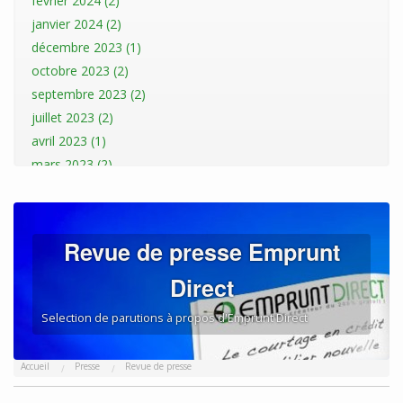
février 2024 (2)
janvier 2024 (2)
décembre 2023 (1)
octobre 2023 (2)
septembre 2023 (2)
juillet 2023 (2)
avril 2023 (1)
mars 2023 (2)
janvier 2023 (2)
décembre 2022 (1)
novembre 2022 (1)
Revue de presse Emprunt
octobre 2022 (3)
Direct
septembre 2022 (1)
août 2022 (3)
Selection de parutions à propos d'Emprunt Direct
juillet 2022 (1)
mai 2022 (1)
Accueil
Presse
Revue de presse
avril 2022 (1)
mars 2022 (2)