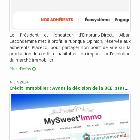
octobre 2018 (2)
septembre 2018 (1)
août 2018 (4)
juillet 2018 (3)
Le Président et fondateur d'Emprunt-Direct, Alban
juin 2018 (2)
Lacondemine met à profit la rubrique Opinion, réservée aux
mai 2018 (4)
adhérents Placéco, pour partager son point de vue sur la
avril 2018 (3)
production de crédit à l'habitat et son impact sur l'évolution
mars 2018 (5)
du marché immobilier.
février 2018 (3)
Plus d'infos
janvier 2018 (6)
4 juin 2024
décembre 2017 (1)
Crédit immobilier : Avant la décision de la BCE, statu quo sur les taux en juin
novembre 2017 (5)
octobre 2017 (4)
septembre 2017 (6)
août 2017 (1)
juillet 2017 (2)
juin 2017 (4)