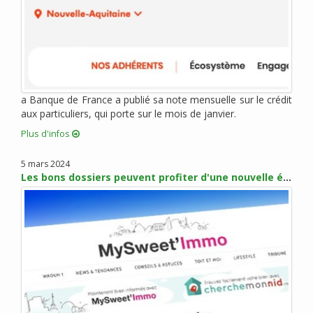
juin 2012 (3)
mai 2012 (4)
avril 2012 (4)
mars 2012 (7)
février 2012 (2)
janvier 2012 (10)
a Banque de France a publié sa note mensuelle sur le crédit
aux particuliers, qui porte sur le mois de janvier.
décembre 2011 (3)
novembre 2011 (5)
Plus d'infos
octobre 2011 (1)
5 mars 2024
septembre 2011 (4)
Les bons dossiers peuvent profiter d'une nouvelle érosion des taux en mars
août 2011 (5)
juillet 2011 (1)
juin 2011 (1)
mai 2011 (3)
avril 2011 (3)
mars 2011 (2)
février 2011 (3)