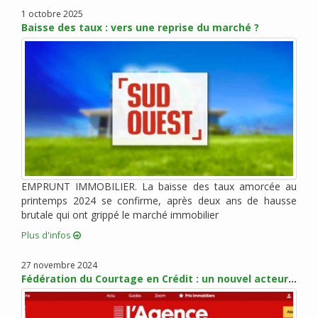
janvier 2022 (3)
1 octobre 2025
Baisse des taux : vers une reprise du marché ?
novembre 2021 (2)
octobre 2021 (1)
août 2021 (1)
juillet 2021 (2)
juin 2021 (2)
mai 2021 (1)
avril 2021 (1)
mars 2021 (2)
février 2021 (3)
EMPRUNT IMMOBILIER. La baisse des taux amorcée au
janvier 2021 (2)
printemps 2024 se confirme, après deux ans de hausse
brutale qui ont grippé le marché immobilier
décembre 2020 (5)
Plus d'infos
novembre 2020 (2)
octobre 2020 (3)
27 novembre 2024
septembre 2020 (5)
Fédération du Courtage en Crédit : un nouvel acteur pour promouvoir les métiers du courtage
août 2020 (2)
juillet 2020 (3)