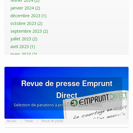
février 2024 (2)
janvier 2024 (2)
décembre 2023 (1)
octobre 2023 (2)
septembre 2023 (2)
juillet 2023 (2)
avril 2023 (1)
mars 2023 (2)
janvier 2023 (2)
décembre 2022 (1)
novembre 2022 (1)
Revue de presse Emprunt
octobre 2022 (3)
Direct
septembre 2022 (1)
août 2022 (3)
Selection de parutions à propos d'Emprunt Direct
juillet 2022 (1)
mai 2022 (1)
Accueil
Presse
Revue de presse
avril 2022 (1)
mars 2022 (2)