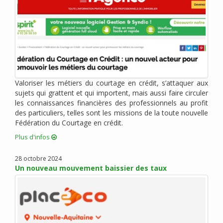
juin 2020 (6)
mai 2020 (2)
avril 2020 (6)
mars 2020 (3)
février 2020 (1)
janvier 2020 (1)
Valoriser les métiers du courtage en crédit, s’attaquer aux
décembre 2019 (4)
sujets qui grattent et qui importent, mais aussi faire circuler
novembre 2019 (2)
les connaissances financières des professionnels au profit
octobre 2019 (1)
des particuliers, telles sont les missions de la toute nouvelle
Fédération du Courtage en crédit.
septembre 2019 (1)
août 2019 (4)
Plus d'infos
juillet 2019 (3)
28 octobre 2024
juin 2019 (1)
Un nouveau mouvement baissier des taux
mai 2019 (2)
mars 2019 (4)
février 2019 (3)
janvier 2019 (5)