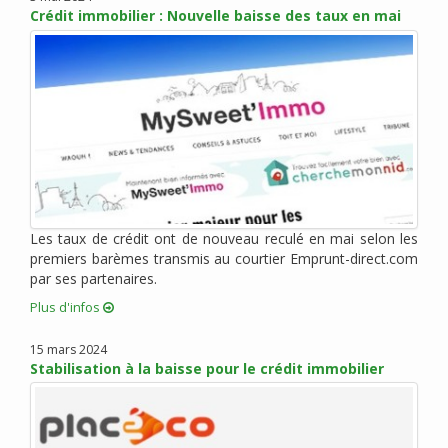
Crédit immobilier : Nouvelle baisse des taux en mai
mars 2014 (2)
février 2014 (1)
janvier 2014 (2)
novembre 2013 (6)
octobre 2013 (3)
septembre 2013 (3)
mai 2013 (5)
avril 2013 (6)
mars 2013 (15)
Les taux de crédit ont de nouveau reculé en mai selon les
février 2013 (5)
premiers barèmes transmis au courtier Emprunt-direct.com
janvier 2013 (7)
par ses partenaires.
décembre 2012 (5)
Plus d'infos
novembre 2012 (4)
15 mars 2024
octobre 2012 (10)
Stabilisation à la baisse pour le crédit immobilier
septembre 2012 (6)
août 2012 (6)
juillet 2012 (8)