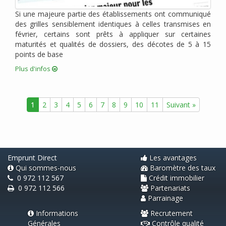
janvier 2011 (2)
Si une majeure partie des établissements ont communiqué
décembre 2010 (1)
des grilles sensiblement identiques à celles transmises en
novembre 2010 (2)
février, certains sont prêts à appliquer sur certaines
octobre 2010 (2)
maturités et qualités de dossiers, des décotes de 5 à 15
points de base
août 2010 (1)
juin 2010 (2)
Plus d'infos
avril 2010 (3)
mars 2010 (1)
1
2
3
4
5
6
7
8
9
10
11
Suivant »
février 2010 (1)
janvier 2010 (2)
novembre 2009 (1)
septembre 2009 (2)
Emprunt Direct
Les avantages
Qui sommes-nous
Baromètre des taux
0 972 112 567
Crédit immobilier
0 972 112 566
Partenariats
Parrainage
Informations
Recrutement
Générales
Contrôle qualité