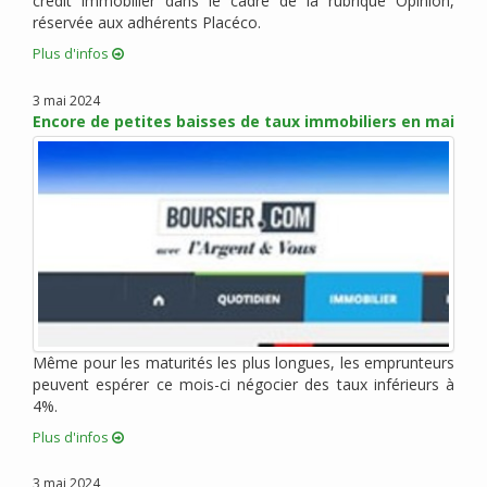
crédit immobilier dans le cadre de la rubrique Opinion,
réservée aux adhérents Placéco.
octobre 2015 (6)
septembre 2015 (9)
Plus d'infos
août 2015 (2)
3 mai 2024
juin 2015 (4)
Encore de petites baisses de taux immobiliers en mai
mai 2015 (5)
avril 2015 (5)
mars 2015 (5)
février 2015 (2)
janvier 2015 (3)
décembre 2014 (1)
novembre 2014 (1)
octobre 2014 (1)
Même pour les maturités les plus longues, les emprunteurs
septembre 2014 (1)
peuvent espérer ce mois-ci négocier des taux inférieurs à
juillet 2014 (1)
4%.
juin 2014 (1)
Plus d'infos
mai 2014 (2)
avril 2014 (1)
3 mai 2024