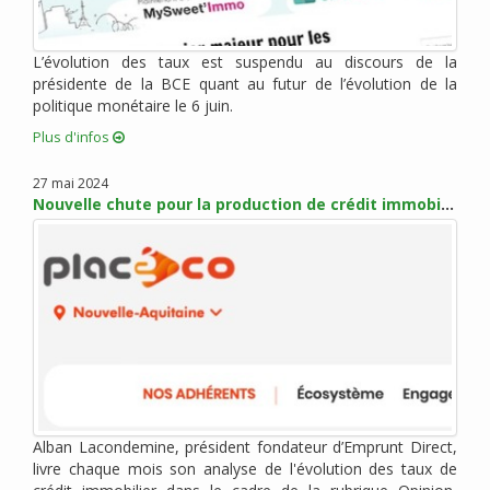
mai 2017 (5)
avril 2017 (1)
mars 2017 (7)
L’évolution des taux est suspendu au discours de la
présidente de la BCE quant au futur de l’évolution de la
février 2017 (10)
politique monétaire le 6 juin.
janvier 2017 (4)
Plus d'infos
décembre 2016 (6)
novembre 2016 (7)
27 mai 2024
octobre 2016 (6)
Nouvelle chute pour la production de crédit immobilier
septembre 2016 (2)
août 2016 (2)
juillet 2016 (1)
juin 2016 (3)
mai 2016 (1)
avril 2016 (2)
mars 2016 (4)
février 2016 (8)
Alban Lacondemine, président fondateur d’Emprunt Direct,
janvier 2016 (2)
livre chaque mois son analyse de l'évolution des taux de
novembre 2015 (9)