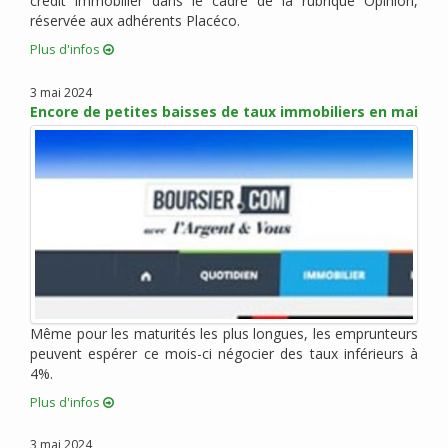
crédit immobilier dans le cadre de la rubrique Opinion,
réservée aux adhérents Placéco.
octobre 2015 (6)
septembre 2015 (9)
Plus d'infos
août 2015 (2)
3 mai 2024
juin 2015 (4)
Encore de petites baisses de taux immobiliers en mai
mai 2015 (5)
avril 2015 (5)
mars 2015 (5)
février 2015 (2)
janvier 2015 (3)
décembre 2014 (1)
novembre 2014 (1)
octobre 2014 (1)
Même pour les maturités les plus longues, les emprunteurs
septembre 2014 (1)
peuvent espérer ce mois-ci négocier des taux inférieurs à
juillet 2014 (1)
4%.
juin 2014 (1)
Plus d'infos
mai 2014 (2)
avril 2014 (1)
3 mai 2024