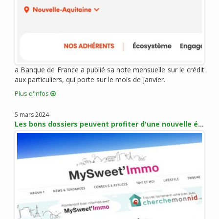
juin 2012 (3)
mai 2012 (4)
avril 2012 (4)
mars 2012 (7)
février 2012 (2)
janvier 2012 (10)
a Banque de France a publié sa note mensuelle sur le crédit
aux particuliers, qui porte sur le mois de janvier.
décembre 2011 (3)
novembre 2011 (5)
Plus d'infos
octobre 2011 (1)
5 mars 2024
septembre 2011 (4)
Les bons dossiers peuvent profiter d'une nouvelle érosion des taux en mars
août 2011 (5)
juillet 2011 (1)
juin 2011 (1)
mai 2011 (3)
avril 2011 (3)
mars 2011 (2)
février 2011 (3)