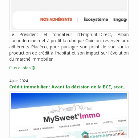
octobre 2018 (2)
septembre 2018 (1)
août 2018 (4)
juillet 2018 (3)
Le Président et fondateur d'Emprunt-Direct, Alban
juin 2018 (2)
Lacondemine met à profit la rubrique Opinion, réservée aux
mai 2018 (4)
adhérents Placéco, pour partager son point de vue sur la
avril 2018 (3)
production de crédit à l'habitat et son impact sur l'évolution
mars 2018 (5)
du marché immobilier.
février 2018 (3)
Plus d'infos
janvier 2018 (6)
4 juin 2024
décembre 2017 (1)
Crédit immobilier : Avant la décision de la BCE, statu quo sur les taux en juin
novembre 2017 (5)
octobre 2017 (4)
septembre 2017 (6)
août 2017 (1)
juillet 2017 (2)
juin 2017 (4)