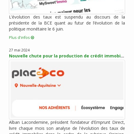
mai 2017 (5)
avril 2017 (1)
mars 2017 (7)
L’évolution des taux est suspendu au discours de la
présidente de la BCE quant au futur de l’évolution de la
février 2017 (10)
politique monétaire le 6 juin.
janvier 2017 (4)
Plus d'infos
décembre 2016 (6)
novembre 2016 (7)
27 mai 2024
octobre 2016 (6)
Nouvelle chute pour la production de crédit immobilier
septembre 2016 (2)
août 2016 (2)
juillet 2016 (1)
juin 2016 (3)
mai 2016 (1)
avril 2016 (2)
mars 2016 (4)
février 2016 (8)
Alban Lacondemine, président fondateur d’Emprunt Direct,
janvier 2016 (2)
livre chaque mois son analyse de l'évolution des taux de
novembre 2015 (9)