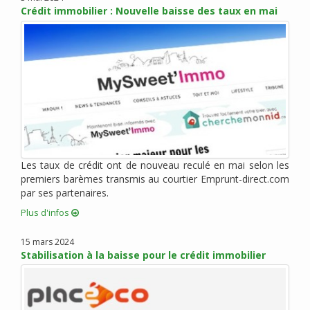
Crédit immobilier : Nouvelle baisse des taux en mai
mars 2014 (2)
février 2014 (1)
janvier 2014 (2)
novembre 2013 (6)
octobre 2013 (3)
septembre 2013 (3)
mai 2013 (5)
avril 2013 (6)
mars 2013 (15)
Les taux de crédit ont de nouveau reculé en mai selon les
février 2013 (5)
premiers barèmes transmis au courtier Emprunt-direct.com
janvier 2013 (7)
par ses partenaires.
décembre 2012 (5)
Plus d'infos
novembre 2012 (4)
15 mars 2024
octobre 2012 (10)
Stabilisation à la baisse pour le crédit immobilier
septembre 2012 (6)
août 2012 (6)
juillet 2012 (8)