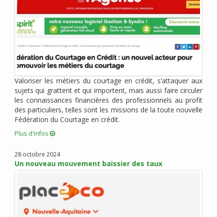
juin 2020 (6)
mai 2020 (2)
avril 2020 (6)
mars 2020 (3)
février 2020 (1)
janvier 2020 (1)
Valoriser les métiers du courtage en crédit, s’attaquer aux
décembre 2019 (4)
sujets qui grattent et qui importent, mais aussi faire circuler
novembre 2019 (2)
les connaissances financières des professionnels au profit
octobre 2019 (1)
des particuliers, telles sont les missions de la toute nouvelle
Fédération du Courtage en crédit.
septembre 2019 (1)
août 2019 (4)
Plus d'infos
juillet 2019 (3)
28 octobre 2024
juin 2019 (1)
Un nouveau mouvement baissier des taux
mai 2019 (2)
mars 2019 (4)
février 2019 (3)
janvier 2019 (5)