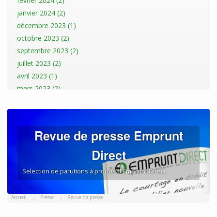
février 2024 (2)
janvier 2024 (2)
décembre 2023 (1)
octobre 2023 (2)
septembre 2023 (2)
juillet 2023 (2)
avril 2023 (1)
mars 2023 (2)
janvier 2023 (2)
décembre 2022 (1)
novembre 2022 (1)
Revue de presse Emprunt
octobre 2022 (3)
Direct
septembre 2022 (1)
août 2022 (3)
Selection de parutions à propos d'Emprunt Direct
juillet 2022 (1)
mai 2022 (1)
Accueil
Presse
Revue de presse
avril 2022 (1)
mars 2022 (2)