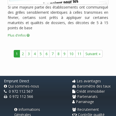
janvier 2011 (2)
Si une majeure partie des établissements ont communiqué
décembre 2010 (1)
des grilles sensiblement identiques à celles transmises en
novembre 2010 (2)
février, certains sont prêts à appliquer sur certaines
octobre 2010 (2)
maturités et qualités de dossiers, des décotes de 5 à 15
points de base
août 2010 (1)
juin 2010 (2)
Plus d'infos
avril 2010 (3)
mars 2010 (1)
1
2
3
4
5
6
7
8
9
10
11
Suivant »
février 2010 (1)
janvier 2010 (2)
novembre 2009 (1)
septembre 2009 (2)
Emprunt Direct
Les avantages
Qui sommes-nous
Baromètre des taux
0 972 112 567
Crédit immobilier
0 972 112 566
Partenariats
Parrainage
Informations
Recrutement
Générales
Contrôle qualité