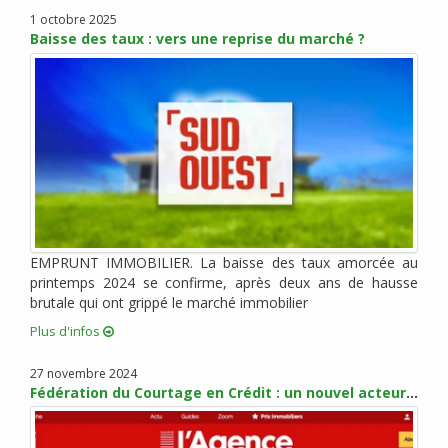
janvier 2022 (3)
1 octobre 2025
Baisse des taux : vers une reprise du marché ?
novembre 2021 (2)
octobre 2021 (1)
août 2021 (1)
juillet 2021 (2)
juin 2021 (2)
mai 2021 (1)
avril 2021 (1)
mars 2021 (2)
février 2021 (3)
EMPRUNT IMMOBILIER. La baisse des taux amorcée au
janvier 2021 (2)
printemps 2024 se confirme, après deux ans de hausse
brutale qui ont grippé le marché immobilier
décembre 2020 (5)
Plus d'infos
novembre 2020 (2)
octobre 2020 (3)
27 novembre 2024
septembre 2020 (5)
Fédération du Courtage en Crédit : un nouvel acteur pour promouvoir les métiers du courtage
août 2020 (2)
juillet 2020 (3)