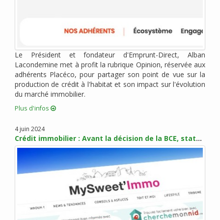
octobre 2018 (2)
septembre 2018 (1)
août 2018 (4)
juillet 2018 (3)
Le Président et fondateur d'Emprunt-Direct, Alban
juin 2018 (2)
Lacondemine met à profit la rubrique Opinion, réservée aux
mai 2018 (4)
adhérents Placéco, pour partager son point de vue sur la
avril 2018 (3)
production de crédit à l'habitat et son impact sur l'évolution
mars 2018 (5)
du marché immobilier.
février 2018 (3)
Plus d'infos
janvier 2018 (6)
4 juin 2024
décembre 2017 (1)
Crédit immobilier : Avant la décision de la BCE, statu quo sur les taux en juin
novembre 2017 (5)
octobre 2017 (4)
septembre 2017 (6)
août 2017 (1)
juillet 2017 (2)
juin 2017 (4)