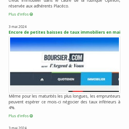
crédit immobilier dans le cadre de la rubrique Opinion,
réservée aux adhérents Placéco.
octobre 2015 (6)
septembre 2015 (9)
Plus d'infos
août 2015 (2)
3 mai 2024
juin 2015 (4)
Encore de petites baisses de taux immobiliers en mai
mai 2015 (5)
avril 2015 (5)
mars 2015 (5)
février 2015 (2)
janvier 2015 (3)
décembre 2014 (1)
novembre 2014 (1)
octobre 2014 (1)
Même pour les maturités les plus longues, les emprunteurs
septembre 2014 (1)
peuvent espérer ce mois-ci négocier des taux inférieurs à
juillet 2014 (1)
4%.
juin 2014 (1)
Plus d'infos
mai 2014 (2)
avril 2014 (1)
3 mai 2024