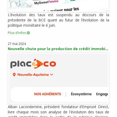
mai 2017 (5)
avril 2017 (1)
mars 2017 (7)
L’évolution des taux est suspendu au discours de la
présidente de la BCE quant au futur de l’évolution de la
février 2017 (10)
politique monétaire le 6 juin.
janvier 2017 (4)
Plus d'infos
décembre 2016 (6)
novembre 2016 (7)
27 mai 2024
octobre 2016 (6)
Nouvelle chute pour la production de crédit immobilier
septembre 2016 (2)
août 2016 (2)
juillet 2016 (1)
juin 2016 (3)
mai 2016 (1)
avril 2016 (2)
mars 2016 (4)
février 2016 (8)
Alban Lacondemine, président fondateur d’Emprunt Direct,
janvier 2016 (2)
livre chaque mois son analyse de l'évolution des taux de
novembre 2015 (9)