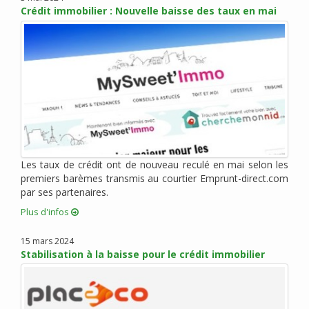
Crédit immobilier : Nouvelle baisse des taux en mai
mars 2014 (2)
février 2014 (1)
janvier 2014 (2)
novembre 2013 (6)
octobre 2013 (3)
septembre 2013 (3)
mai 2013 (5)
avril 2013 (6)
mars 2013 (15)
Les taux de crédit ont de nouveau reculé en mai selon les
février 2013 (5)
premiers barèmes transmis au courtier Emprunt-direct.com
janvier 2013 (7)
par ses partenaires.
décembre 2012 (5)
Plus d'infos
novembre 2012 (4)
15 mars 2024
octobre 2012 (10)
Stabilisation à la baisse pour le crédit immobilier
septembre 2012 (6)
août 2012 (6)
juillet 2012 (8)