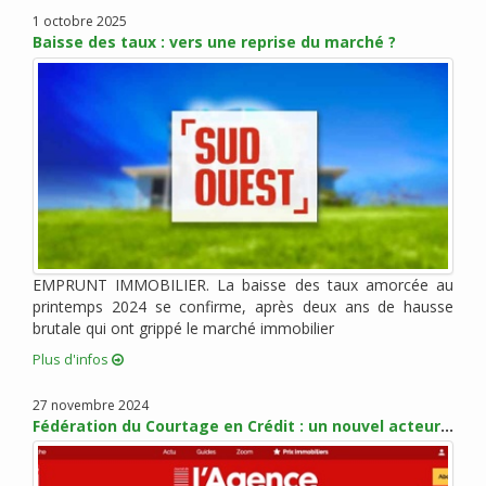
janvier 2022 (3)
1 octobre 2025
Baisse des taux : vers une reprise du marché ?
novembre 2021 (2)
octobre 2021 (1)
août 2021 (1)
juillet 2021 (2)
juin 2021 (2)
mai 2021 (1)
avril 2021 (1)
mars 2021 (2)
février 2021 (3)
EMPRUNT IMMOBILIER. La baisse des taux amorcée au
janvier 2021 (2)
printemps 2024 se confirme, après deux ans de hausse
brutale qui ont grippé le marché immobilier
décembre 2020 (5)
Plus d'infos
novembre 2020 (2)
octobre 2020 (3)
27 novembre 2024
septembre 2020 (5)
Fédération du Courtage en Crédit : un nouvel acteur pour promouvoir les métiers du courtage
août 2020 (2)
juillet 2020 (3)