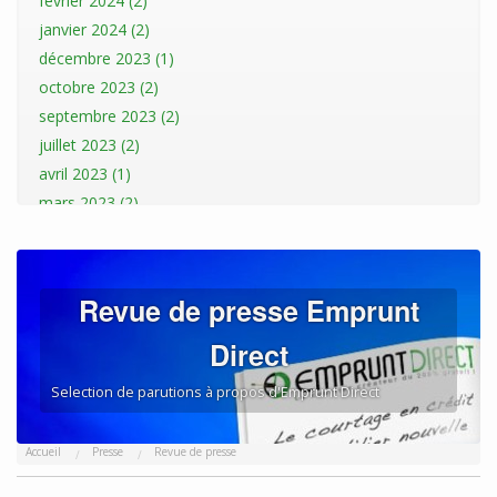
février 2024 (2)
janvier 2024 (2)
décembre 2023 (1)
octobre 2023 (2)
septembre 2023 (2)
juillet 2023 (2)
avril 2023 (1)
mars 2023 (2)
janvier 2023 (2)
décembre 2022 (1)
novembre 2022 (1)
Revue de presse Emprunt
octobre 2022 (3)
Direct
septembre 2022 (1)
août 2022 (3)
Selection de parutions à propos d'Emprunt Direct
juillet 2022 (1)
mai 2022 (1)
Accueil
Presse
Revue de presse
avril 2022 (1)
mars 2022 (2)