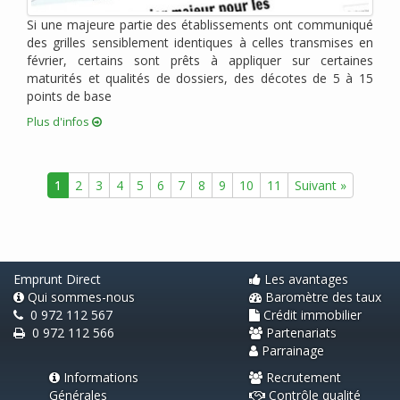
janvier 2011 (2)
Si une majeure partie des établissements ont communiqué
décembre 2010 (1)
des grilles sensiblement identiques à celles transmises en
novembre 2010 (2)
février, certains sont prêts à appliquer sur certaines
octobre 2010 (2)
maturités et qualités de dossiers, des décotes de 5 à 15
points de base
août 2010 (1)
juin 2010 (2)
Plus d'infos
avril 2010 (3)
mars 2010 (1)
1
2
3
4
5
6
7
8
9
10
11
Suivant »
février 2010 (1)
janvier 2010 (2)
novembre 2009 (1)
septembre 2009 (2)
Emprunt Direct
Les avantages
Qui sommes-nous
Baromètre des taux
0 972 112 567
Crédit immobilier
0 972 112 566
Partenariats
Parrainage
Informations
Recrutement
Générales
Contrôle qualité