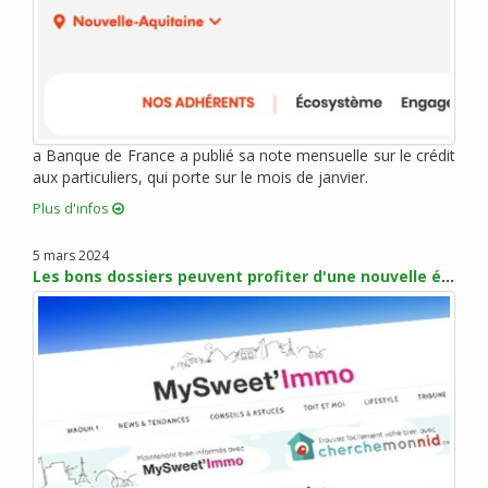
juin 2012 (3)
mai 2012 (4)
avril 2012 (4)
mars 2012 (7)
février 2012 (2)
janvier 2012 (10)
a Banque de France a publié sa note mensuelle sur le crédit
aux particuliers, qui porte sur le mois de janvier.
décembre 2011 (3)
novembre 2011 (5)
Plus d'infos
octobre 2011 (1)
5 mars 2024
septembre 2011 (4)
Les bons dossiers peuvent profiter d'une nouvelle érosion des taux en mars
août 2011 (5)
juillet 2011 (1)
juin 2011 (1)
mai 2011 (3)
avril 2011 (3)
mars 2011 (2)
février 2011 (3)