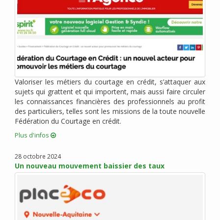
juin 2020 (6)
mai 2020 (2)
avril 2020 (6)
mars 2020 (3)
février 2020 (1)
janvier 2020 (1)
Valoriser les métiers du courtage en crédit, s’attaquer aux
décembre 2019 (4)
sujets qui grattent et qui importent, mais aussi faire circuler
novembre 2019 (2)
les connaissances financières des professionnels au profit
octobre 2019 (1)
des particuliers, telles sont les missions de la toute nouvelle
Fédération du Courtage en crédit.
septembre 2019 (1)
août 2019 (4)
Plus d'infos
juillet 2019 (3)
28 octobre 2024
juin 2019 (1)
Un nouveau mouvement baissier des taux
mai 2019 (2)
mars 2019 (4)
février 2019 (3)
janvier 2019 (5)