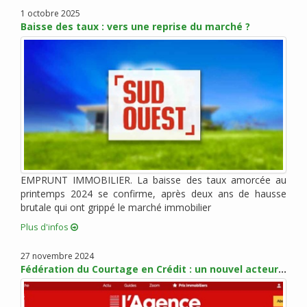
janvier 2022 (3)
1 octobre 2025
Baisse des taux : vers une reprise du marché ?
novembre 2021 (2)
octobre 2021 (1)
août 2021 (1)
juillet 2021 (2)
juin 2021 (2)
mai 2021 (1)
avril 2021 (1)
mars 2021 (2)
février 2021 (3)
EMPRUNT IMMOBILIER. La baisse des taux amorcée au
janvier 2021 (2)
printemps 2024 se confirme, après deux ans de hausse
brutale qui ont grippé le marché immobilier
décembre 2020 (5)
Plus d'infos
novembre 2020 (2)
octobre 2020 (3)
27 novembre 2024
septembre 2020 (5)
Fédération du Courtage en Crédit : un nouvel acteur pour promouvoir les métiers du courtage
août 2020 (2)
juillet 2020 (3)