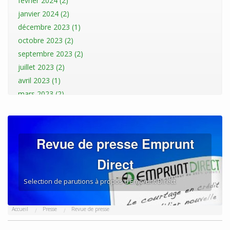
février 2024 (2)
janvier 2024 (2)
décembre 2023 (1)
octobre 2023 (2)
septembre 2023 (2)
juillet 2023 (2)
avril 2023 (1)
mars 2023 (2)
janvier 2023 (2)
décembre 2022 (1)
novembre 2022 (1)
Revue de presse Emprunt
octobre 2022 (3)
Direct
septembre 2022 (1)
août 2022 (3)
Selection de parutions à propos d'Emprunt Direct
juillet 2022 (1)
mai 2022 (1)
Accueil
Presse
Revue de presse
avril 2022 (1)
mars 2022 (2)