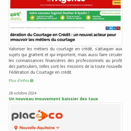
juin 2020 (6)
mai 2020 (2)
avril 2020 (6)
mars 2020 (3)
février 2020 (1)
janvier 2020 (1)
Valoriser les métiers du courtage en crédit, s’attaquer aux
décembre 2019 (4)
sujets qui grattent et qui importent, mais aussi faire circuler
novembre 2019 (2)
les connaissances financières des professionnels au profit
octobre 2019 (1)
des particuliers, telles sont les missions de la toute nouvelle
Fédération du Courtage en crédit.
septembre 2019 (1)
août 2019 (4)
Plus d'infos
juillet 2019 (3)
28 octobre 2024
juin 2019 (1)
Un nouveau mouvement baissier des taux
mai 2019 (2)
mars 2019 (4)
février 2019 (3)
janvier 2019 (5)