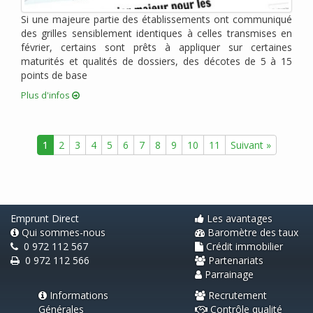
janvier 2011 (2)
Si une majeure partie des établissements ont communiqué
décembre 2010 (1)
des grilles sensiblement identiques à celles transmises en
novembre 2010 (2)
février, certains sont prêts à appliquer sur certaines
octobre 2010 (2)
maturités et qualités de dossiers, des décotes de 5 à 15
points de base
août 2010 (1)
juin 2010 (2)
Plus d'infos
avril 2010 (3)
mars 2010 (1)
1
2
3
4
5
6
7
8
9
10
11
Suivant »
février 2010 (1)
janvier 2010 (2)
novembre 2009 (1)
septembre 2009 (2)
Emprunt Direct
Les avantages
Qui sommes-nous
Baromètre des taux
0 972 112 567
Crédit immobilier
0 972 112 566
Partenariats
Parrainage
Informations
Recrutement
Générales
Contrôle qualité