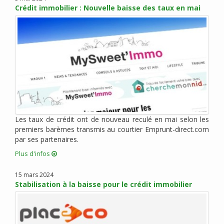
Crédit immobilier : Nouvelle baisse des taux en mai
mars 2014 (2)
février 2014 (1)
janvier 2014 (2)
novembre 2013 (6)
octobre 2013 (3)
septembre 2013 (3)
mai 2013 (5)
avril 2013 (6)
mars 2013 (15)
Les taux de crédit ont de nouveau reculé en mai selon les
février 2013 (5)
premiers barèmes transmis au courtier Emprunt-direct.com
janvier 2013 (7)
par ses partenaires.
décembre 2012 (5)
Plus d'infos
novembre 2012 (4)
15 mars 2024
octobre 2012 (10)
Stabilisation à la baisse pour le crédit immobilier
septembre 2012 (6)
août 2012 (6)
juillet 2012 (8)