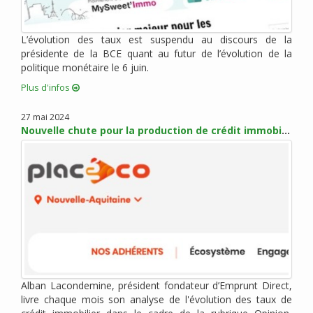
mai 2017 (5)
avril 2017 (1)
mars 2017 (7)
L’évolution des taux est suspendu au discours de la
présidente de la BCE quant au futur de l’évolution de la
février 2017 (10)
politique monétaire le 6 juin.
janvier 2017 (4)
Plus d'infos
décembre 2016 (6)
novembre 2016 (7)
27 mai 2024
octobre 2016 (6)
Nouvelle chute pour la production de crédit immobilier
septembre 2016 (2)
août 2016 (2)
juillet 2016 (1)
juin 2016 (3)
mai 2016 (1)
avril 2016 (2)
mars 2016 (4)
février 2016 (8)
Alban Lacondemine, président fondateur d’Emprunt Direct,
janvier 2016 (2)
livre chaque mois son analyse de l'évolution des taux de
novembre 2015 (9)