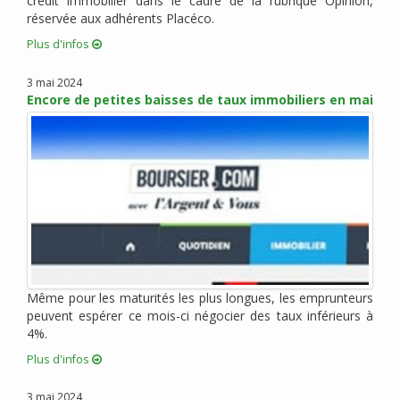
crédit immobilier dans le cadre de la rubrique Opinion,
réservée aux adhérents Placéco.
octobre 2015 (6)
septembre 2015 (9)
Plus d'infos
août 2015 (2)
3 mai 2024
juin 2015 (4)
Encore de petites baisses de taux immobiliers en mai
mai 2015 (5)
avril 2015 (5)
mars 2015 (5)
février 2015 (2)
janvier 2015 (3)
décembre 2014 (1)
novembre 2014 (1)
octobre 2014 (1)
Même pour les maturités les plus longues, les emprunteurs
septembre 2014 (1)
peuvent espérer ce mois-ci négocier des taux inférieurs à
juillet 2014 (1)
4%.
juin 2014 (1)
Plus d'infos
mai 2014 (2)
avril 2014 (1)
3 mai 2024