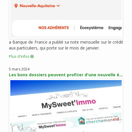
juin 2012 (3)
mai 2012 (4)
avril 2012 (4)
mars 2012 (7)
février 2012 (2)
janvier 2012 (10)
a Banque de France a publié sa note mensuelle sur le crédit
aux particuliers, qui porte sur le mois de janvier.
décembre 2011 (3)
novembre 2011 (5)
Plus d'infos
octobre 2011 (1)
5 mars 2024
septembre 2011 (4)
Les bons dossiers peuvent profiter d'une nouvelle érosion des taux en mars
août 2011 (5)
juillet 2011 (1)
juin 2011 (1)
mai 2011 (3)
avril 2011 (3)
mars 2011 (2)
février 2011 (3)