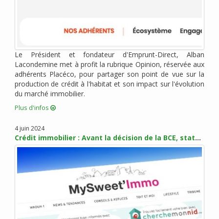
octobre 2018 (2)
septembre 2018 (1)
août 2018 (4)
juillet 2018 (3)
Le Président et fondateur d'Emprunt-Direct, Alban
juin 2018 (2)
Lacondemine met à profit la rubrique Opinion, réservée aux
mai 2018 (4)
adhérents Placéco, pour partager son point de vue sur la
avril 2018 (3)
production de crédit à l'habitat et son impact sur l'évolution
mars 2018 (5)
du marché immobilier.
février 2018 (3)
Plus d'infos
janvier 2018 (6)
4 juin 2024
décembre 2017 (1)
Crédit immobilier : Avant la décision de la BCE, statu quo sur les taux en juin
novembre 2017 (5)
octobre 2017 (4)
septembre 2017 (6)
août 2017 (1)
juillet 2017 (2)
juin 2017 (4)