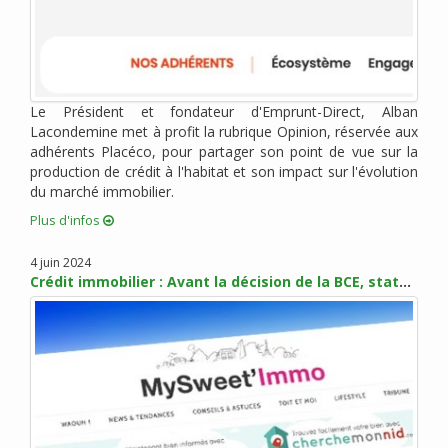
octobre 2018 (2)
septembre 2018 (1)
août 2018 (4)
juillet 2018 (3)
Le Président et fondateur d'Emprunt-Direct, Alban
juin 2018 (2)
Lacondemine met à profit la rubrique Opinion, réservée aux
mai 2018 (4)
adhérents Placéco, pour partager son point de vue sur la
avril 2018 (3)
production de crédit à l'habitat et son impact sur l'évolution
mars 2018 (5)
du marché immobilier.
février 2018 (3)
Plus d'infos
janvier 2018 (6)
4 juin 2024
décembre 2017 (1)
Crédit immobilier : Avant la décision de la BCE, statu quo sur les taux en juin
novembre 2017 (5)
octobre 2017 (4)
septembre 2017 (6)
août 2017 (1)
juillet 2017 (2)
juin 2017 (4)