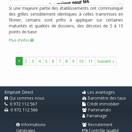
janvier 2011 (2)
Si une majeure partie des établissements ont communiqué
décembre 2010 (1)
des grilles sensiblement identiques à celles transmises en
novembre 2010 (2)
février, certains sont prêts à appliquer sur certaines
octobre 2010 (2)
maturités et qualités de dossiers, des décotes de 5 à 15
points de base
août 2010 (1)
juin 2010 (2)
Plus d'infos
avril 2010 (3)
mars 2010 (1)
1
2
3
4
5
6
7
8
9
10
11
Suivant »
février 2010 (1)
janvier 2010 (2)
novembre 2009 (1)
septembre 2009 (2)
Emprunt Direct
Les avantages
Qui sommes-nous
Baromètre des taux
0 972 112 567
Crédit immobilier
0 972 112 566
Partenariats
Parrainage
Informations
Recrutement
Générales
Contrôle qualité