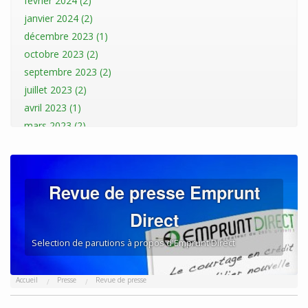
février 2024 (2)
janvier 2024 (2)
décembre 2023 (1)
octobre 2023 (2)
septembre 2023 (2)
juillet 2023 (2)
avril 2023 (1)
mars 2023 (2)
janvier 2023 (2)
décembre 2022 (1)
novembre 2022 (1)
Revue de presse Emprunt
octobre 2022 (3)
Direct
septembre 2022 (1)
août 2022 (3)
Selection de parutions à propos d'Emprunt Direct
juillet 2022 (1)
mai 2022 (1)
Accueil
Presse
Revue de presse
avril 2022 (1)
mars 2022 (2)