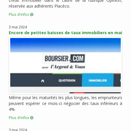
crédit immobilier dans le cadre de la rubrique Opinion,
réservée aux adhérents Placéco.
octobre 2015 (6)
septembre 2015 (9)
Plus d'infos
août 2015 (2)
3 mai 2024
juin 2015 (4)
Encore de petites baisses de taux immobiliers en mai
mai 2015 (5)
avril 2015 (5)
mars 2015 (5)
février 2015 (2)
janvier 2015 (3)
décembre 2014 (1)
novembre 2014 (1)
octobre 2014 (1)
Même pour les maturités les plus longues, les emprunteurs
septembre 2014 (1)
peuvent espérer ce mois-ci négocier des taux inférieurs à
juillet 2014 (1)
4%.
juin 2014 (1)
Plus d'infos
mai 2014 (2)
avril 2014 (1)
3 mai 2024