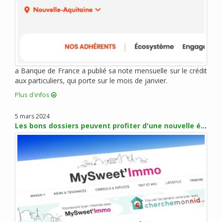
juin 2012 (3)
mai 2012 (4)
avril 2012 (4)
mars 2012 (7)
février 2012 (2)
janvier 2012 (10)
a Banque de France a publié sa note mensuelle sur le crédit
aux particuliers, qui porte sur le mois de janvier.
décembre 2011 (3)
novembre 2011 (5)
Plus d'infos
octobre 2011 (1)
5 mars 2024
septembre 2011 (4)
Les bons dossiers peuvent profiter d'une nouvelle érosion des taux en mars
août 2011 (5)
juillet 2011 (1)
juin 2011 (1)
mai 2011 (3)
avril 2011 (3)
mars 2011 (2)
février 2011 (3)