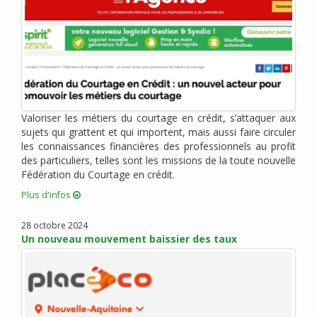
juin 2020 (6)
mai 2020 (2)
avril 2020 (6)
mars 2020 (3)
février 2020 (1)
janvier 2020 (1)
Valoriser les métiers du courtage en crédit, s’attaquer aux
décembre 2019 (4)
sujets qui grattent et qui importent, mais aussi faire circuler
novembre 2019 (2)
les connaissances financières des professionnels au profit
octobre 2019 (1)
des particuliers, telles sont les missions de la toute nouvelle
Fédération du Courtage en crédit.
septembre 2019 (1)
août 2019 (4)
Plus d'infos
juillet 2019 (3)
28 octobre 2024
juin 2019 (1)
Un nouveau mouvement baissier des taux
mai 2019 (2)
mars 2019 (4)
février 2019 (3)
janvier 2019 (5)