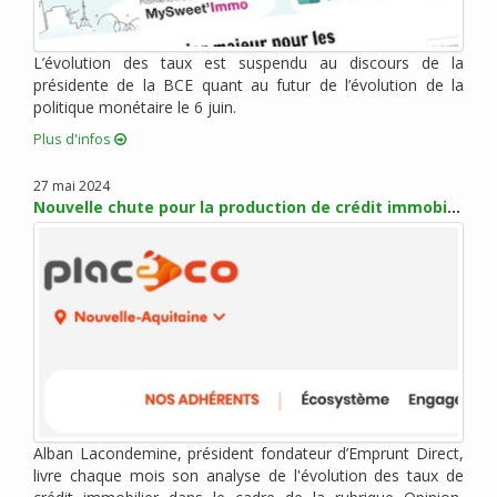
mai 2017 (5)
avril 2017 (1)
mars 2017 (7)
L’évolution des taux est suspendu au discours de la
présidente de la BCE quant au futur de l’évolution de la
février 2017 (10)
politique monétaire le 6 juin.
janvier 2017 (4)
Plus d'infos
décembre 2016 (6)
novembre 2016 (7)
27 mai 2024
octobre 2016 (6)
Nouvelle chute pour la production de crédit immobilier
septembre 2016 (2)
août 2016 (2)
juillet 2016 (1)
juin 2016 (3)
mai 2016 (1)
avril 2016 (2)
mars 2016 (4)
février 2016 (8)
Alban Lacondemine, président fondateur d’Emprunt Direct,
janvier 2016 (2)
livre chaque mois son analyse de l'évolution des taux de
novembre 2015 (9)