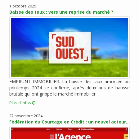
janvier 2022 (3)
1 octobre 2025
Baisse des taux : vers une reprise du marché ?
novembre 2021 (2)
octobre 2021 (1)
août 2021 (1)
juillet 2021 (2)
juin 2021 (2)
mai 2021 (1)
avril 2021 (1)
mars 2021 (2)
février 2021 (3)
EMPRUNT IMMOBILIER. La baisse des taux amorcée au
janvier 2021 (2)
printemps 2024 se confirme, après deux ans de hausse
brutale qui ont grippé le marché immobilier
décembre 2020 (5)
Plus d'infos
novembre 2020 (2)
octobre 2020 (3)
27 novembre 2024
septembre 2020 (5)
Fédération du Courtage en Crédit : un nouvel acteur pour promouvoir les métiers du courtage
août 2020 (2)
juillet 2020 (3)