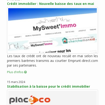
Crédit immobilier : Nouvelle baisse des taux en mai
mars 2014 (2)
février 2014 (1)
janvier 2014 (2)
novembre 2013 (6)
octobre 2013 (3)
septembre 2013 (3)
mai 2013 (5)
avril 2013 (6)
mars 2013 (15)
Les taux de crédit ont de nouveau reculé en mai selon les
février 2013 (5)
premiers barèmes transmis au courtier Emprunt-direct.com
janvier 2013 (7)
par ses partenaires.
décembre 2012 (5)
Plus d'infos
novembre 2012 (4)
15 mars 2024
octobre 2012 (10)
Stabilisation à la baisse pour le crédit immobilier
septembre 2012 (6)
août 2012 (6)
juillet 2012 (8)