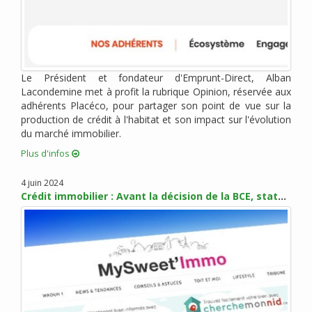
octobre 2018 (2)
septembre 2018 (1)
août 2018 (4)
juillet 2018 (3)
Le Président et fondateur d'Emprunt-Direct, Alban
juin 2018 (2)
Lacondemine met à profit la rubrique Opinion, réservée aux
mai 2018 (4)
adhérents Placéco, pour partager son point de vue sur la
avril 2018 (3)
production de crédit à l'habitat et son impact sur l'évolution
mars 2018 (5)
du marché immobilier.
février 2018 (3)
Plus d'infos
janvier 2018 (6)
4 juin 2024
décembre 2017 (1)
Crédit immobilier : Avant la décision de la BCE, statu quo sur les taux en juin
novembre 2017 (5)
octobre 2017 (4)
septembre 2017 (6)
août 2017 (1)
juillet 2017 (2)
juin 2017 (4)