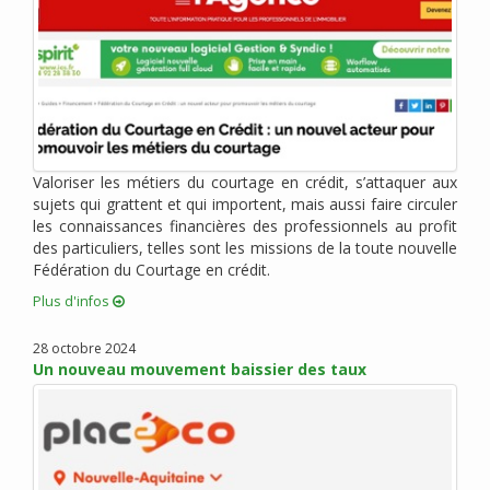
juin 2020 (6)
mai 2020 (2)
avril 2020 (6)
mars 2020 (3)
février 2020 (1)
janvier 2020 (1)
Valoriser les métiers du courtage en crédit, s’attaquer aux
décembre 2019 (4)
sujets qui grattent et qui importent, mais aussi faire circuler
novembre 2019 (2)
les connaissances financières des professionnels au profit
octobre 2019 (1)
des particuliers, telles sont les missions de la toute nouvelle
Fédération du Courtage en crédit.
septembre 2019 (1)
août 2019 (4)
Plus d'infos
juillet 2019 (3)
28 octobre 2024
juin 2019 (1)
Un nouveau mouvement baissier des taux
mai 2019 (2)
mars 2019 (4)
février 2019 (3)
janvier 2019 (5)