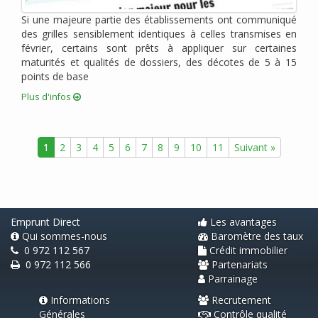
janvier 2011 (2)
Si une majeure partie des établissements ont communiqué
décembre 2010 (1)
des grilles sensiblement identiques à celles transmises en
novembre 2010 (2)
février, certains sont prêts à appliquer sur certaines
octobre 2010 (2)
maturités et qualités de dossiers, des décotes de 5 à 15
points de base
août 2010 (1)
juin 2010 (2)
Plus d'infos
avril 2010 (3)
mars 2010 (1)
1
2
3
4
5
6
7
8
9
10
11
Suivant »
février 2010 (1)
janvier 2010 (2)
novembre 2009 (1)
septembre 2009 (2)
Emprunt Direct
Les avantages
Qui sommes-nous
Baromètre des taux
0 972 112 567
Crédit immobilier
0 972 112 566
Partenariats
Parrainage
Informations
Recrutement
Générales
Contrôle qualité