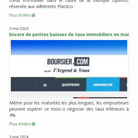
crédit immobilier dans le cadre de la rubrique Opinion,
réservée aux adhérents Placéco.
octobre 2015 (6)
septembre 2015 (9)
Plus d'infos
août 2015 (2)
3 mai 2024
juin 2015 (4)
Encore de petites baisses de taux immobiliers en mai
mai 2015 (5)
avril 2015 (5)
mars 2015 (5)
février 2015 (2)
janvier 2015 (3)
décembre 2014 (1)
novembre 2014 (1)
octobre 2014 (1)
Même pour les maturités les plus longues, les emprunteurs
septembre 2014 (1)
peuvent espérer ce mois-ci négocier des taux inférieurs à
juillet 2014 (1)
4%.
juin 2014 (1)
Plus d'infos
mai 2014 (2)
avril 2014 (1)
3 mai 2024