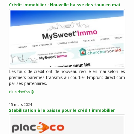
Crédit immobilier : Nouvelle baisse des taux en mai
mars 2014 (2)
février 2014 (1)
janvier 2014 (2)
novembre 2013 (6)
octobre 2013 (3)
septembre 2013 (3)
mai 2013 (5)
avril 2013 (6)
mars 2013 (15)
Les taux de crédit ont de nouveau reculé en mai selon les
février 2013 (5)
premiers barèmes transmis au courtier Emprunt-direct.com
janvier 2013 (7)
par ses partenaires.
décembre 2012 (5)
Plus d'infos
novembre 2012 (4)
15 mars 2024
octobre 2012 (10)
Stabilisation à la baisse pour le crédit immobilier
septembre 2012 (6)
août 2012 (6)
juillet 2012 (8)