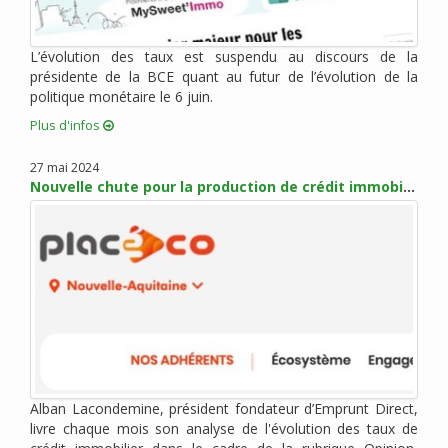
mai 2017 (5)
avril 2017 (1)
mars 2017 (7)
L’évolution des taux est suspendu au discours de la
présidente de la BCE quant au futur de l’évolution de la
février 2017 (10)
politique monétaire le 6 juin.
janvier 2017 (4)
Plus d'infos
décembre 2016 (6)
novembre 2016 (7)
27 mai 2024
octobre 2016 (6)
Nouvelle chute pour la production de crédit immobilier
septembre 2016 (2)
août 2016 (2)
juillet 2016 (1)
juin 2016 (3)
mai 2016 (1)
avril 2016 (2)
mars 2016 (4)
février 2016 (8)
Alban Lacondemine, président fondateur d’Emprunt Direct,
janvier 2016 (2)
livre chaque mois son analyse de l'évolution des taux de
novembre 2015 (9)