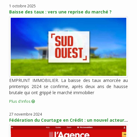
janvier 2022 (3)
1 octobre 2025
Baisse des taux : vers une reprise du marché ?
novembre 2021 (2)
octobre 2021 (1)
août 2021 (1)
juillet 2021 (2)
juin 2021 (2)
mai 2021 (1)
avril 2021 (1)
mars 2021 (2)
février 2021 (3)
EMPRUNT IMMOBILIER. La baisse des taux amorcée au
janvier 2021 (2)
printemps 2024 se confirme, après deux ans de hausse
brutale qui ont grippé le marché immobilier
décembre 2020 (5)
Plus d'infos
novembre 2020 (2)
octobre 2020 (3)
27 novembre 2024
septembre 2020 (5)
Fédération du Courtage en Crédit : un nouvel acteur pour promouvoir les métiers du courtage
août 2020 (2)
juillet 2020 (3)