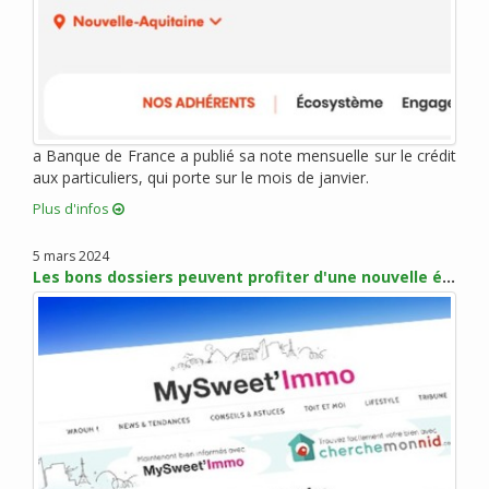
juin 2012 (3)
mai 2012 (4)
avril 2012 (4)
mars 2012 (7)
février 2012 (2)
janvier 2012 (10)
a Banque de France a publié sa note mensuelle sur le crédit
aux particuliers, qui porte sur le mois de janvier.
décembre 2011 (3)
novembre 2011 (5)
Plus d'infos
octobre 2011 (1)
5 mars 2024
septembre 2011 (4)
Les bons dossiers peuvent profiter d'une nouvelle érosion des taux en mars
août 2011 (5)
juillet 2011 (1)
juin 2011 (1)
mai 2011 (3)
avril 2011 (3)
mars 2011 (2)
février 2011 (3)