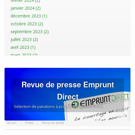
février 2024 (2)
janvier 2024 (2)
décembre 2023 (1)
octobre 2023 (2)
septembre 2023 (2)
juillet 2023 (2)
avril 2023 (1)
mars 2023 (2)
janvier 2023 (2)
décembre 2022 (1)
novembre 2022 (1)
Revue de presse Emprunt
octobre 2022 (3)
Direct
septembre 2022 (1)
août 2022 (3)
Selection de parutions à propos d'Emprunt Direct
juillet 2022 (1)
mai 2022 (1)
Accueil
Presse
Revue de presse
avril 2022 (1)
mars 2022 (2)